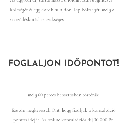
Az ügyvédi díj tartalmazza a földhivatali ügyintézés
költségét és egy darab tulajdoni lap költségét, mely a
szerződéskötéshez szükséges.
FOGLALJON IDŐPONTOT!
mely 60 perces beosztásban történik.
Ezután megkeressük Önt, hogy fixáljuk a konzultáció
pontos idejét. Az online konzultációs díj 30 000 Ft.