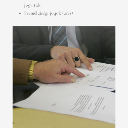
jogviták
Személyiségi jogok (üres)