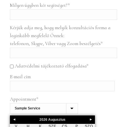
Milyen ügyben kér segítséget?
*
Kérjük adja meg, hogy melyik konzultációs forma a
leginkább megfelelő Önnek:
telefonon, Skype, Viber vagy Zoom beszélgetés
*
Adatvédelmi tájékoztató elfogadása
*
E-mail cím
Appointment
*
2026
Augusztus
V
H
K
SZE
CS
P
SZO