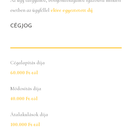
Az ügy tárgyához, bonyolultságához igazodva minden
esetben az ügyféllel
előre egyeztetett díj
CÉGJOG
Cégalapítás díja
60.000 Ft-tól
Módosítás díja
40.000 Ft-tól
Átalakulások díja
100.000 Ft-tól