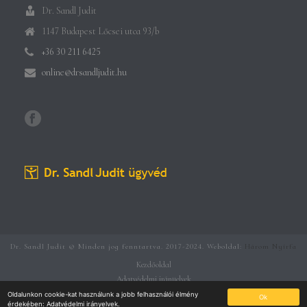
Dr. Sandl Judit
1147 Budapest Lőcsei utca 93/b
+36 30 211 6425
online@drsandljudit.hu
Dr. Sandl Judit © Minden jog fenntartva. 2017-2024. Weboldal:
Három Nyírfa
Kezdőoldal
Adatvédelmi irányelvek
Általános Szerződési Feltételek
Oldalunkon cookie-kat használunk a jobb felhasználói élmény
Ok
érdekében:
Adatvédelmi irányelvek
.