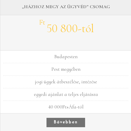
„HÁZHOZ MEGY AZ ÜGYVÉD” CSOMAG
Ft
50 800-tól
Budapesten
Pest megyében
jogi ügyek átbeszélése, intézése
egyedi ajánlat a teljes eljárásra
40 000Ft+Áfa-tól
Bővebben