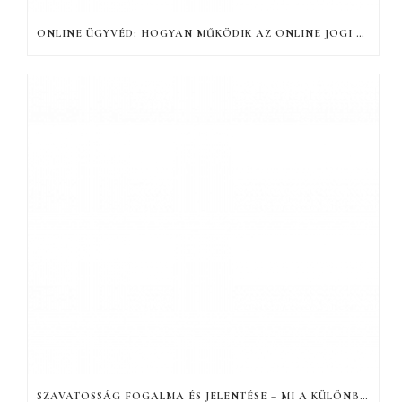
ONLINE ÜGYVÉD: HOGYAN MŰKÖDIK AZ ONLINE JOGI TANÁCSADÁS, ÉS MIÉRT HATÉKONY?
SZAVATOSSÁG FOGALMA ÉS JELENTÉSE – MI A KÜLÖNBSÉG A JÓTÁLLÁS ÉS A SZAVATOSSÁG KÖZÖTT?