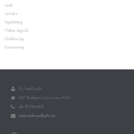
Árak
Articles
Ingatlanjog
Online ügyvéd
Öröklési jog
Szavatosság
Dr. Sandl Judit
1147 Budapest Lőcsei utca 93/b
+36 30 211 6425
online@drsandljudit.hu