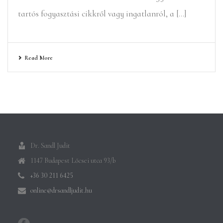
tartós fogyasztási cikkről vagy ingatlanról, a [...]
Read More
Dr. Sandl Judit
1147 Budapest Lőcsei utca 93/b
+36 30 211 6425
online@drsandljudit.hu